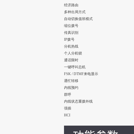
经济路由
多种出局方式
自动切换值班模式
缩位拨号
传真识别
IP拨号
分机热线
个人分机锁
通话限时
一键呼叫总机
FSK / DTMF来电显示
遇忙转移
内线预约
群呼
内线状态重拨外线
强插
HCI