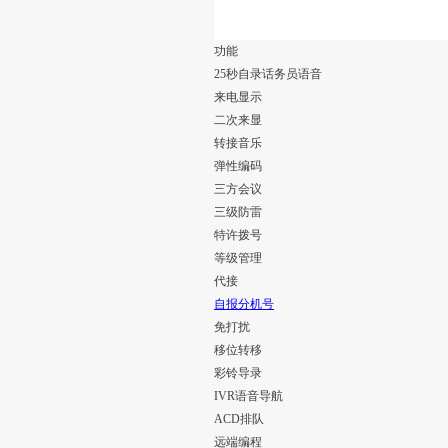
功能
25秒自录话务员语音
来电显示
二次来显
转接音乐
弹性编码
三方会议
三级防雷
特许拨号
等级管理
代接
自报分机号
免打扰
移位转移
彩铃导录
IVR语音导航
ACD排队
远端编程