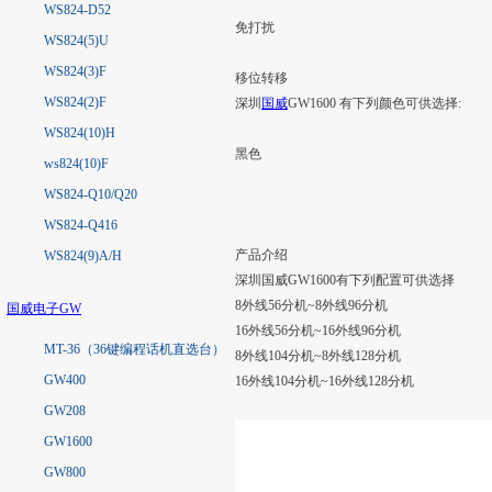
WS824-D52
免打扰
WS824(5)U
WS824(3)F
移位转移
WS824(2)F
深圳
国威
GW1600 有下列颜色可供选择:
WS824(10)H
黑色
ws824(10)F
WS824-Q10/Q20
WS824-Q416
产品介绍
WS824(9)A/H
深圳国威GW1600有下列配置可供选择
8外线56分机~8外线96分机
国威电子GW
16外线56分机~16外线96分机
MT-36（36键编程话机直选台）
8外线104分机~8外线128分机
GW400
16外线104分机~16外线128分机
GW208
GW1600
GW800