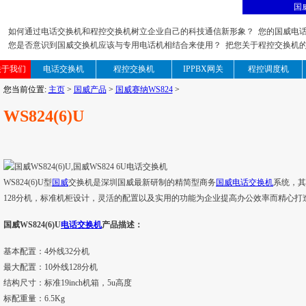
国
如何通过电话交换机和程控交换机树立企业自己的科技通信新形象？ 您的国威电
您是否意识到国威交换机应该与专用电话机相结合来使用？ 把您关于程控交换机
关于我们
电话交换机
程控交换机
IPPBX网关
程控调度机
您当前位置:
主页
>
国威产品
>
国威赛纳WS824
>
WS824(6)U
WS824(6)U型
国威
交换机是深圳国威最新研制的精简型商务
国威电话交换机
系统，其
128分机，标准机柜设计，灵活的配置以及实用的功能为企业提高办公效率而精心打
国威WS824(6)U
电话交换机
产品描述：
基本配置：4外线32分机
最大配置：10外线128分机
结构尺寸：标准19inch机箱，5u高度
标配重量：6.5Kg