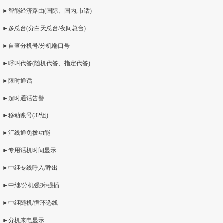
►智能经济路由(国际、国内,市话)
►多总台(分白天总台/夜间总台)
►自查分机号/分机端口号
►呼叫代答(随机代答、指定代答)
►限时通话
►超时通话告警
►移动账号(32组)
►汇线通免拨功能
►专用话机时间显示
►中继专线呼入/呼出
►中继/分机强拆/强插
►中继随机/循环选线
►分机来电显示