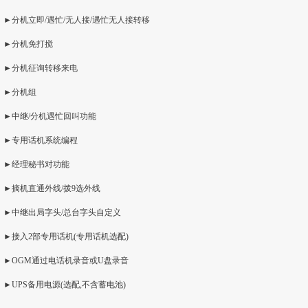
►分机立即/遇忙/无人接/遇忙无人接转移
►分机免打搅
►分机征询转移来电
►分机组
►中继/分机遇忙回叫功能
►专用话机系统编程
►经理秘书对功能
►摘机直通外线/拨9选外线
►中继出局字头/总台字头自定义
►接入2部专用话机(专用话机选配)
►OGM通过电话机录音或U盘录音
►UPS备用电源(选配,不含蓄电池)