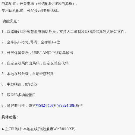
电源配置：开关电源（可选配备用P02电源板）。
专用话机配接：可配接2部专用话机。
功能亮点：
1，双路6段75秒智慧型电脑话务员，支持人工录制和USB高保真导入语音文件。
2，全字头1-9分机号码，全弹编1-4位
3，外线保留音乐，USB/LAN口中继话单输出
4，自定义双局向出局码，自定义总台代码
5，本地在线升级，自动经济线路
6，中继联选，8方会议
7，双USB多功能接口
8，良好兼容性，兼容
WS824-10F
和
WS824-10H
板卡
具体功能：
►主CPU软件本地在线升级(兼容Win7/8/10/XP)