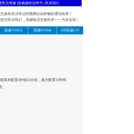
威售后维修
|
国威编程说明书
|
联系我们
话交换机有没有达到预期自由舒畅的通话效果？
的想法告诉我们，国威电话交换机将一一为你实现！
国威WS824
国威WS848
HB国威GW
最基本配置4外线24分机，最大配置10外线
造。