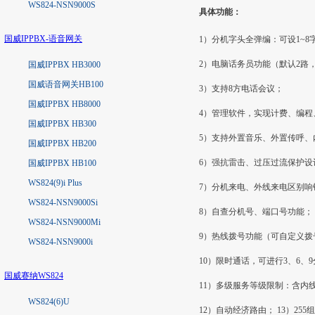
WS824-NSN9000S
具体功能：
国威IPPBX-语音网关
1）分机字头全弹编：可设1~8
2）电脑话务员功能（默认2路，
国威IPPBX HB3000
国威语音网关HB100
3）支持8方电话会议；
国威IPPBX HB8000
4）管理软件，实现计费、编程
国威IPPBX HB300
5）支持外置音乐、外置传呼、
国威IPPBX HB200
6）强抗雷击、过压过流保护设
国威IPPBX HB100
WS824(9)i Plus
7）分机来电、外线来电区别响
WS824-NSN9000Si
8）自查分机号、端口号功能；
WS824-NSN9000Mi
9）热线拨号功能（可自定义拨
WS824-NSN9000i
10）限时通话，可进行3、6
国威赛纳WS824
11）多级服务等级限制：含内
WS824(6)U
12）自动经济路由； 13）25