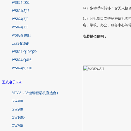
WS824-D52
14）多种呼叫转移：含无人接
WS824(5)U
15）分机端口支持多种话机类
WS824(3)F
店、学校、办公、服务中心等
WS824(2)F
WS824(10)H
安装槽位说明：
ws824(10)F
WS824-Q10/Q20
WS824-Q416
WS824(9)A/H
国威电子GW
MT-36（36键编程话机直选台）
GW400
GW208
GW1600
GW800