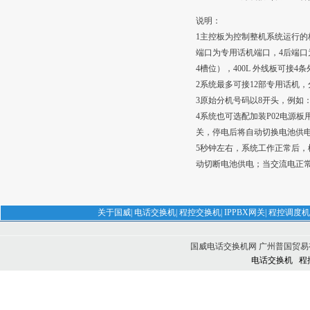
说明：
1主控板为控制整机系统运行的核
端口为专用话机端口，4后端口
4槽位），400L 外线板可接4
2系统最多可接12部专用话机，分别为分机
3原始分机号码以8开头，例如：001-80
4系统也可选配加装P02电源板用
关，停电后将自动切换电池供电
5秒钟左右，系统工作正常后，
动切断电池供电；当交流电正
关于国威
|
电话交换机
|
程控交换机
|
IPPBX网关
|
程控调度机
国威电话交换机网 广州普国贸易有限公司 
电话交换机
程